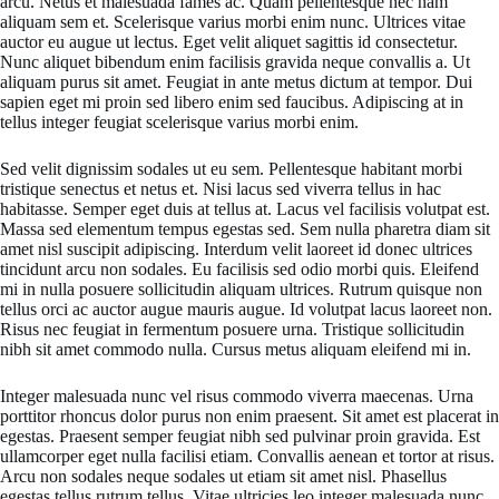
arcu. Netus et malesuada fames ac. Quam pellentesque nec nam
aliquam sem et. Scelerisque varius morbi enim nunc. Ultrices vitae
auctor eu augue ut lectus. Eget velit aliquet sagittis id consectetur.
Nunc aliquet bibendum enim facilisis gravida neque convallis a. Ut
aliquam purus sit amet. Feugiat in ante metus dictum at tempor. Dui
sapien eget mi proin sed libero enim sed faucibus. Adipiscing at in
tellus integer feugiat scelerisque varius morbi enim.
Sed velit dignissim sodales ut eu sem. Pellentesque habitant morbi
tristique senectus et netus et. Nisi lacus sed viverra tellus in hac
habitasse. Semper eget duis at tellus at. Lacus vel facilisis volutpat est.
Massa sed elementum tempus egestas sed. Sem nulla pharetra diam sit
amet nisl suscipit adipiscing. Interdum velit laoreet id donec ultrices
tincidunt arcu non sodales. Eu facilisis sed odio morbi quis. Eleifend
mi in nulla posuere sollicitudin aliquam ultrices. Rutrum quisque non
tellus orci ac auctor augue mauris augue. Id volutpat lacus laoreet non.
Risus nec feugiat in fermentum posuere urna. Tristique sollicitudin
nibh sit amet commodo nulla. Cursus metus aliquam eleifend mi in.
Integer malesuada nunc vel risus commodo viverra maecenas. Urna
porttitor rhoncus dolor purus non enim praesent. Sit amet est placerat in
egestas. Praesent semper feugiat nibh sed pulvinar proin gravida. Est
ullamcorper eget nulla facilisi etiam. Convallis aenean et tortor at risus.
Arcu non sodales neque sodales ut etiam sit amet nisl. Phasellus
egestas tellus rutrum tellus. Vitae ultricies leo integer malesuada nunc.