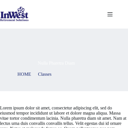
Skip
to
content
On
May 7, 2021
Nulla Pharetra Diam
HOME
Classes
Nulla Pharetra Diam
Lorem ipsum dolor sit amet, consectetur adipiscing elit, sed do
eiusmod tempor incididunt ut labore et dolore magna aliqua. Massa
vitae tortor condimentum lacinia. Nulla pharetra diam sit amet. Nam at
lectus urna duis convallis convallis tellus. Velit egestas dui id ornare