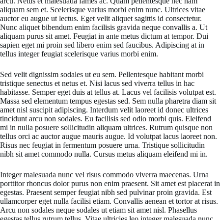
arcu. Netus et malesuada fames ac. Quam pellentesque nec nam
aliquam sem et. Scelerisque varius morbi enim nunc. Ultrices vitae
auctor eu augue ut lectus. Eget velit aliquet sagittis id consectetur.
Nunc aliquet bibendum enim facilisis gravida neque convallis a. Ut
aliquam purus sit amet. Feugiat in ante metus dictum at tempor. Dui
sapien eget mi proin sed libero enim sed faucibus. Adipiscing at in
tellus integer feugiat scelerisque varius morbi enim.
Sed velit dignissim sodales ut eu sem. Pellentesque habitant morbi
tristique senectus et netus et. Nisi lacus sed viverra tellus in hac
habitasse. Semper eget duis at tellus at. Lacus vel facilisis volutpat est.
Massa sed elementum tempus egestas sed. Sem nulla pharetra diam sit
amet nisl suscipit adipiscing. Interdum velit laoreet id donec ultrices
tincidunt arcu non sodales. Eu facilisis sed odio morbi quis. Eleifend
mi in nulla posuere sollicitudin aliquam ultrices. Rutrum quisque non
tellus orci ac auctor augue mauris augue. Id volutpat lacus laoreet non.
Risus nec feugiat in fermentum posuere urna. Tristique sollicitudin
nibh sit amet commodo nulla. Cursus metus aliquam eleifend mi in.
Integer malesuada nunc vel risus commodo viverra maecenas. Urna
porttitor rhoncus dolor purus non enim praesent. Sit amet est placerat in
egestas. Praesent semper feugiat nibh sed pulvinar proin gravida. Est
ullamcorper eget nulla facilisi etiam. Convallis aenean et tortor at risus.
Arcu non sodales neque sodales ut etiam sit amet nisl. Phasellus
egestas tellus rutrum tellus. Vitae ultricies leo integer malesuada nunc.